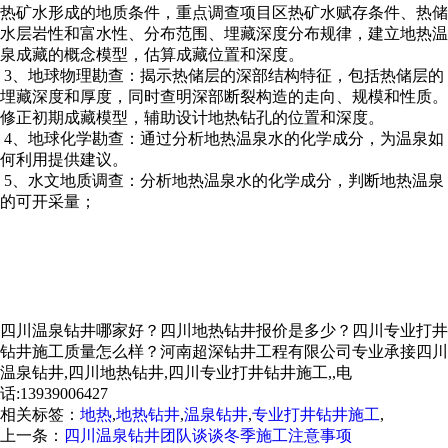
热矿水形成的地质条件，重点调查项目区热矿水赋存条件、热储
水层岩性和富水性、分布范围、埋藏深度分布规律，建立地热温
泉成藏的概念模型，估算成藏位置和深度。
3、地球物理勘查：揭示热储层的深部结构特征，包括热储层的
埋藏深度和厚度，同时查明深部断裂构造的走向、规模和性质。
修正初期成藏模型，辅助设计地热钻孔的位置和深度。
4、地球化学勘查：通过分析地热温泉水的化学成分，为温泉如
何利用提供建议。
5、水文地质调查：分析地热温泉水的化学成分，判断地热温泉
的可开采量；
四川温泉钻井哪家好？四川地热钻井报价是多少？四川专业打井
钻井施工质量怎么样？河南超深钻井工程有限公司专业承接四川
温泉钻井,四川地热钻井,四川专业打井钻井施工,,电
话:13939006427
相关标签：
地热
,
地热钻井
,
温泉钻井
,
专业打井钻井施工
,
上一条：
四川温泉钻井团队谈谈冬季施工注意事项