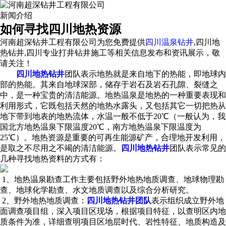
新闻介绍
如何寻找四川地热资源
河南超深钻井工程有限公司为您免费提供
四川温泉钻井
,四川地
热钻井,四川专业打井钻井施工等相关信息发布和资讯展示，敬
请关注！
四川地热钻井
团队表示地热就是来自地下的热能，即地球内
部的热能。其来自地球深部，储存于岩石及岩石孔隙、裂缝之
中，是一种宝贵的清洁能源。地热温泉是地热的一种重要表现和
利用形式，它既包括天然的地热水露头，又包括其它一切把热从
地下带到地表的地热流体，水温一般不低于20℃（一般认为，我
国北方地热温泉下限温度20℃，南方地热温泉下限温度为
25℃）。地热资源是重要的可再生能源矿产，合理地开发利用，
是取之不尽用之不竭的清洁能源。
四川地热钻井
团队表示常见的
几种寻找地热资料的方式有：
1、地热温泉勘查工作主要包括野外地热地质调查、地球物理勘
查、地球化学勘查、水文地质调查以及综合分析研究。
2、野外地热地质调查：
四川地热钻井团队
表示组织成立野外地
面调查项目组，深入项目区现场，根据项目特征，以查明区内地
质条件为准，详细查明项目区地层时代、岩性特征、地质构造及