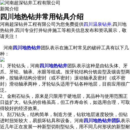
新闻介绍
四川地热钻井常用钻具介绍
河南超深钻井工程有限公司为您免费提供
四川温泉钻井
,四川地
热钻井,四川专业打井钻井施工等相关信息发布和资讯展示，敬
请关注！
河南
四川地热钻井
团队表示在施工时常见的破碎工具有以下几
种：
1、牙轮钻头，河南
四川地热钻井
团队表示这种是由钻头体、牙
爪、牙轮、轴承、水眼等组成。按牙轮结构分铣齿型及镶齿型两
种，按轴承结构分密封（或不密封）滚动轴承及密封（或不密
封）滑动轴承两种，牙轮钻头适用于钻各种地层，目前应用很广
泛。
2、金刚石钻头，原来是只限用于硬地层，其品种与使用范围正
日益扩大。钻头的价格虽高，但工作寿命长，如选用合理，可取
得较好的经济效果。
3、刮刀钻头，结构简单，制造方便，钻软地层速度较快，但钻
进时扭矩较大，易损坏钻具和设备。河南
四川地热钻井团队
表示
近几年正在发展一种新型切削型钻头，用不同几何形状的新型耐